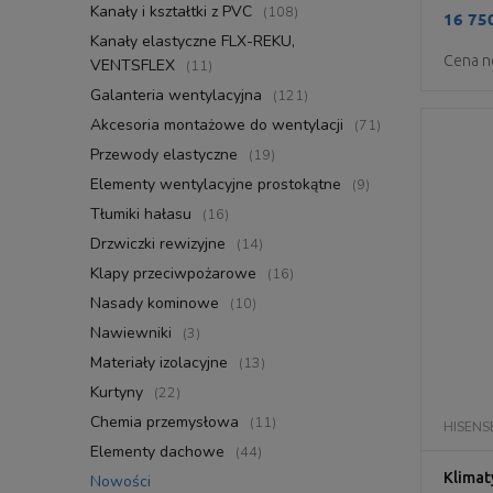
Kanały i kształtki z PVC
(108)
16 750
Kanały elastyczne FLX-REKU,
Cena n
VENTSFLEX
(11)
Galanteria wentylacyjna
(121)
Akcesoria montażowe do wentylacji
(71)
Przewody elastyczne
(19)
Elementy wentylacyjne prostokątne
(9)
Tłumiki hałasu
(16)
Drzwiczki rewizyjne
(14)
Klapy przeciwpożarowe
(16)
Nasady kominowe
(10)
Nawiewniki
(3)
Materiały izolacyjne
(13)
Kurtyny
(22)
Chemia przemysłowa
(11)
HISENS
Elementy dachowe
(44)
Klimat
Nowości