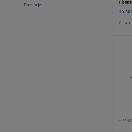
Hisens
Promocje
10 500
Cena n
HISENS