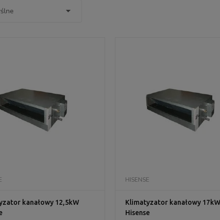
DO KOSZYKA
DO KOSZYKA
E
HISENSE
yzator kanałowy 12,5kW
Klimatyzator kanałowy 17k
e
Hisense