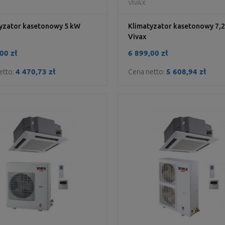
DO KOSZYKA
DO KOSZYKA
VIVAX
yzator kasetonowy 5 kW
Klimatyzator kasetonowy 7,
Vivax
00 zł
6 899,00 zł
4 470,73 zł
5 608,94 zł
etto:
Cena netto: