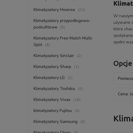
Klimat
Klimatyzatory Hisense
(21)
W naszym 
Klimatyzatory przypodłogowo-
używane są
podsufitowe
(5)
które char
spotykane
Klimatyzatory Free Match Multi-
spełni ws
Split
(6)
Klimatyzatory Sinclair
(2)
Opcje
Klimatyzatory Sharp
(1)
Klimatyzatory LG
(2)
Pomiesz
Klimatyzatory Toshiba
(0)
Cena: (
Klimatyzatory Vivax
(16)
klimatyzatory Fujitsu
(0)
Klim
Klimatyzatory Samsung
(0)
Klimatyzatory Chigo
(0)