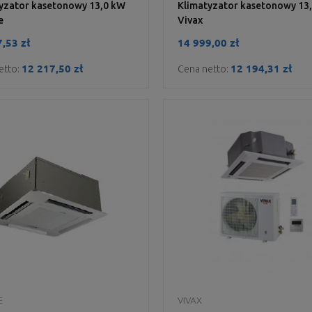
yzator kasetonowy 13,0 kW
Klimatyzator kasetonowy 13
e
Vivax
,53 zł
14 999,00 zł
12 217,50 zł
12 194,31 zł
etto:
Cena netto:
DO KOSZYKA
DO KOSZYKA
E
VIVAX