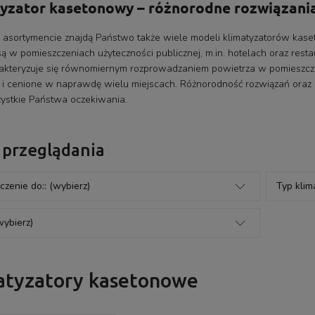
yzator kasetonowy – różnorodne rozwiązani
asortymencie znajdą Państwo także wiele modeli klimatyzatorów kas
 w pomieszczeniach użyteczności publicznej, m.in. hotelach oraz resta
akteryzuje się równomiernym rozprowadzaniem powietrza w pomieszczeni
 i cenione w naprawdę wielu miejscach. Różnorodność rozwiązań oraz
zystkie Państwa oczekiwania.
 przeglądania
czenie do:: (wybierz)
Typ klim
wybierz)
atyzatory kasetonowe