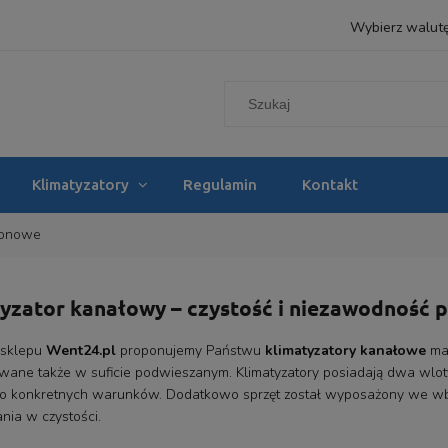
Wybierz walut
Klimatyzatory
Regulamin
Kontakt
tonowe
yzator kanałowy – czystość i niezawodność 
 sklepu
Went24.pl
proponujemy Państwu
klimatyzatory kanałowe
mar
ane także w suficie podwieszanym. Klimatyzatory posiadają dwa wloty 
o konkretnych warunków. Dodatkowo sprzęt został wyposażony we wbudo
nia w czystości.