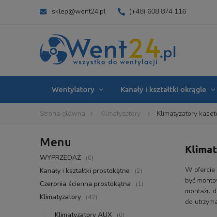
sklep@went24.pl
(+48) 608 874 116
Wentylatory
Kanały i kształtki okrągle
Strona główna
Klimatyzatory
Klimatyzatory kase
Menu
Klimat
WYPRZEDAŻ
(0)
W ofercie
Kanały i kształtki prostokątne
(2)
być montow
Czerpnia ścienna prostokątna
(1)
montażu d
Klimatyzatory
(43)
do utrzyma
Klimatyzatory AUX
(0)