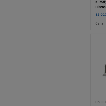
Klimat
Hisens
15 027
Cena n
HISENS