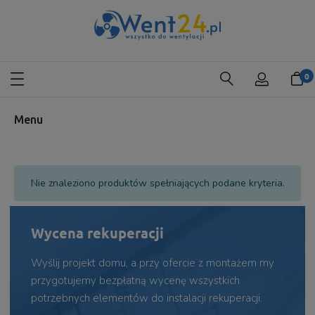
Menu
Nie znaleziono produktów spełniających podane kryteria.
Wycena rekuperacji
Wyślij projekt domu, a przy ofercie z montażem my
przygotujemy bezpłatną wycenę wszystkich
potrzebnych elementów do instalacji rekuperacji.