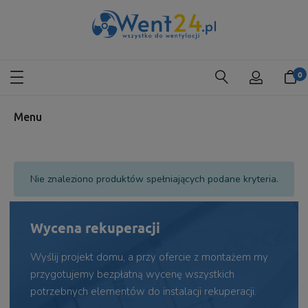
Menu
Nie znaleziono produktów spełniających podane kryteria.
Wycena rekuperacji
Wyślij projekt domu, a przy ofercie z montażem my
przygotujemy bezpłatną wycenę wszystkich
potrzebnych elementów do instalacji rekuperacji.