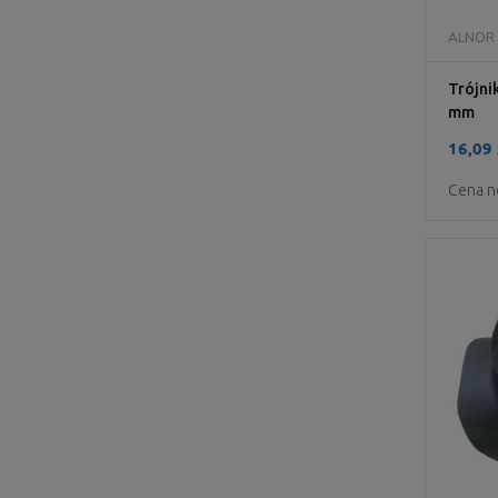
ALNOR
Trójni
mm
16,09 
Cena n