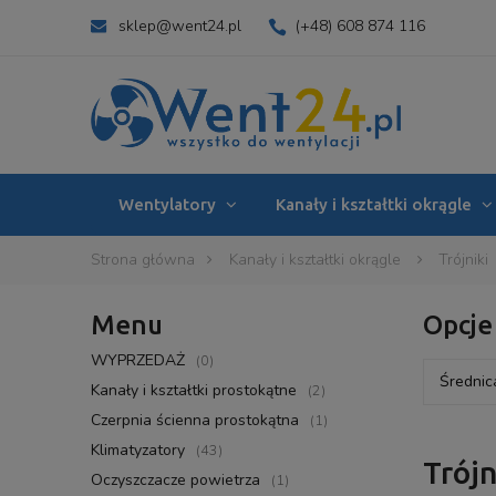
sklep@went24.pl
(+48) 608 874 116
Wentylatory
Kanały i kształtki okrągle
Strona główna
Kanały i kształtki okrągle
Trójniki
Menu
Opcje
WYPRZEDAŻ
(0)
Średnica
Kanały i kształtki prostokątne
(2)
Czerpnia ścienna prostokątna
(1)
Klimatyzatory
(43)
Trójn
Oczyszczacze powietrza
(1)