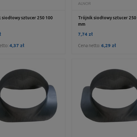
DO KOSZYKA
DO KOSZYKA
ALNOR
k siodłowy sztucer 250 100
Trójnik siodłowy sztucer 250
mm
ł
7,74 zł
4,37 zł
6,29 zł
etto:
Cena netto: