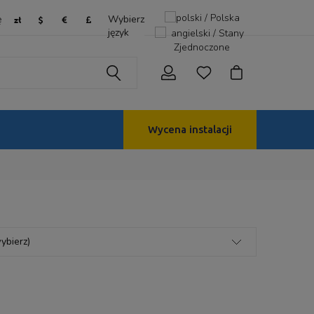
ę
Wybierz
język
Wycena instalacji
ybierz)