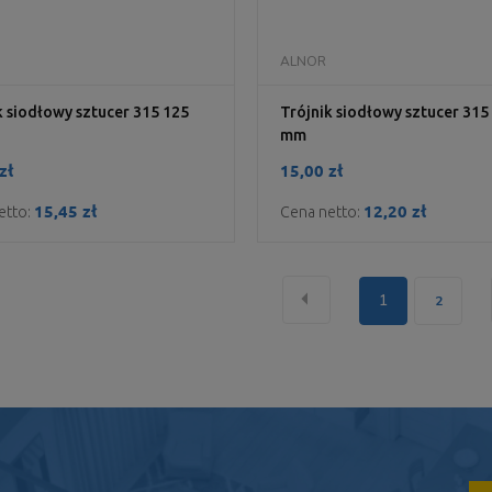
DO KOSZYKA
DO KOSZYKA
ALNOR
k siodłowy sztucer 315 125
Trójnik siodłowy sztucer 315
mm
zł
15,00 zł
15,45 zł
12,20 zł
etto:
Cena netto:
«
1
2