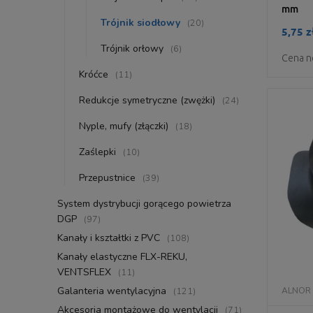
mm
Trójnik siodłowy
(20)
5,75 z
Trójnik orłowy
(6)
Cena n
Króćce
(11)
Redukcje symetryczne (zwężki)
(24)
Nyple, mufy (złączki)
(18)
Zaślepki
(10)
Przepustnice
(39)
System dystrybucji gorącego powietrza
DGP
(97)
Kanały i kształtki z PVC
(108)
Kanały elastyczne FLX-REKU,
VENTSFLEX
(11)
Galanteria wentylacyjna
(121)
ALNOR
Akcesoria montażowe do wentylacji
(71)