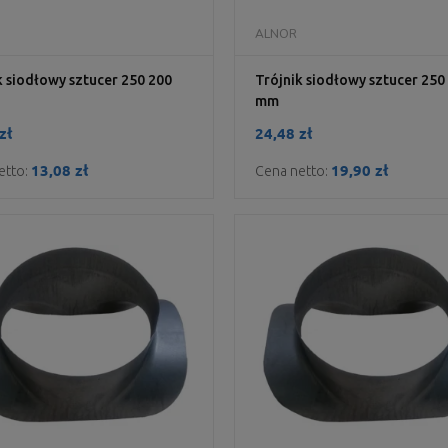
DO KOSZYKA
DO KOSZYKA
ALNOR
k siodłowy sztucer 250 200
Trójnik siodłowy sztucer 250
mm
zł
24,48 zł
13,08 zł
19,90 zł
etto:
Cena netto: