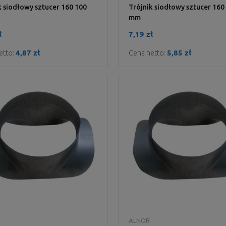
k siodłowy sztucer 160 100
Trójnik siodłowy sztucer 160
mm
ł
7,19 zł
4,87 zł
5,85 zł
etto:
Cena netto:
DO KOSZYKA
DO KOSZYKA
ALNOR