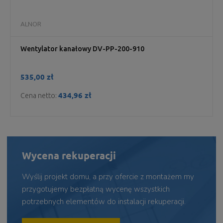
ALNOR
Wentylator kanałowy DV-PP-200-910
535,00 zł
434,96 zł
Cena netto:
Wycena rekuperacji
Wyślij projekt domu, a przy ofercie z montażem my
przygotujemy bezpłatną wycenę wszystkich
potrzebnych elementów do instalacji rekuperacji.