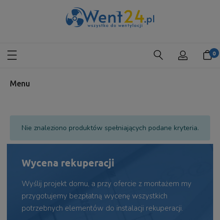
Menu
Nie znaleziono produktów spełniających podane kryteria.
Wycena rekuperacji
Wyślij projekt domu, a przy ofercie z montażem my
przygotujemy bezpłatną wycenę wszystkich
potrzebnych elementów do instalacji rekuperacji.