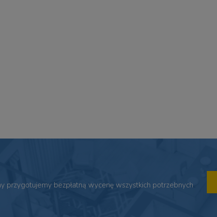
 my przygotujemy bezpłatną wycenę wszystkich potrzebnych