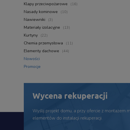
Klapy przeciwpożarowe
(16)
Nasady kominowe
(10)
Nawiewniki
(3)
Materiały izolacyjne
(13)
Kurtyny
(22)
Chemia przemysłowa
(11)
Elementy dachowe
(44)
Nowości
Promocje
Wycena rekuperacji
Wyślij projekt domu, a przy ofercie z montażem
elementów do instalacji rekuperacji.