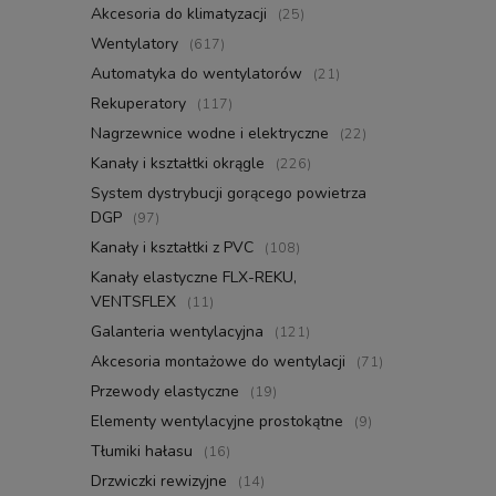
Akcesoria do klimatyzacji
(25)
Wentylatory
(617)
Automatyka do wentylatorów
(21)
Rekuperatory
(117)
Nagrzewnice wodne i elektryczne
(22)
Kanały i kształtki okrągle
(226)
System dystrybucji gorącego powietrza
DGP
(97)
Kanały i kształtki z PVC
(108)
Kanały elastyczne FLX-REKU,
VENTSFLEX
(11)
Galanteria wentylacyjna
(121)
Akcesoria montażowe do wentylacji
(71)
Przewody elastyczne
(19)
Elementy wentylacyjne prostokątne
(9)
Tłumiki hałasu
(16)
Drzwiczki rewizyjne
(14)