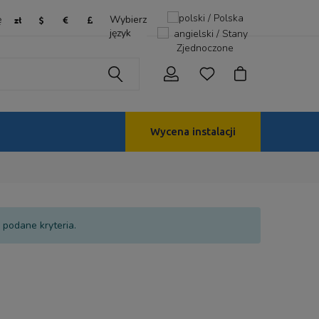
ę
Wybierz
język
Wycena instalacji
 podane kryteria.