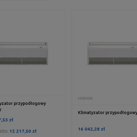
DO KOSZYKA
DO KOSZYKA
HISENSE
yzator przypodłogowy
W
Klimatyzator przypodłogow
,53 zł
16 042,28 zł
12 217,50 zł
etto: