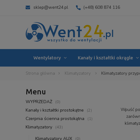
sklep@went24.pl
(+48) 608 874 116
Wentylatory
Kanały i kształtki okrągle
Strona główna
Klimatyzatory
Klimatyzatory prz
Menu
WYPRZEDAŻ
(0)
Wpuść pow
Kanały i kształtki prostokątne
(2)
zarówn
Czerpnia ścienna prostokątna
(1)
klimaty
Klimatyzatory
(43)
Klimatyzatory AUX
(0)