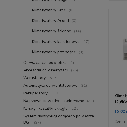
Klimatyzatory Gree
(0)
Klimatyzatory Acond
(0)
Klimatyzatory ścienne
(14)
Klimatyzatory kasetonowe
(17)
Klimatyzatory przenośne
(3)
Oczyszczacze powietrza
(1)
Akcesoria do klimatyzacji
(25)
Wentylatory
(617)
Automatyka do wentylatorów
(21)
Rekuperatory
(117)
Klimat
Nagrzewnice wodne i elektryczne
(22)
12,6k
Kanały i kształtki okrągle
(226)
15 027
System dystrybucji gorącego powietrza
Cena n
DGP
(97)