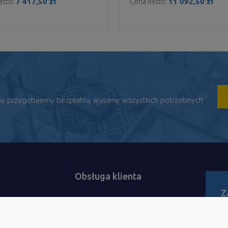
7 417,50 zł
11 092,50 zł
etto:
Cena netto:
 my przygotujemy bezpłatną wycenę wszystkich potrzebnych
Obsługa klienta
Z
i
Reklamacje i zwroty
Bą
zamówień
Polityka prywatności