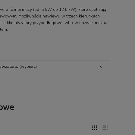
e o różnej mocy (od 5 kW do 12,6 kW), które spełniają
iewowym, możliwością nawiewu w trzech kierunkach,
asze klimatyzatory przypodłogowe, wbrew nazwie, można
tem.
atyzatora: (wybierz)
towe