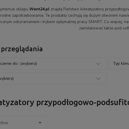
ymencie sklepu
Went24.pl
znajdą Państwo klimatyzatory przypodłogow
orodne zapotrzebowania. Te produkty cechują się dużym otworem naw
cznym odszranianiem i trybem optymalnej pracy SMART. Co więcej, n
zainstalować także pod sufi
 przeglądania
czenie do:: (wybierz)
Typ klim
wybierz)
atyzatory przypodłogowo-podsufi