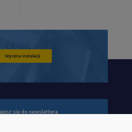
Wycena instalacji
apisz się do newslettera
dź na bieżąco z nowościami i promocjami