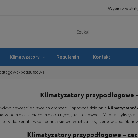
Wybierz walut
Klimatyzatory
Regulamin
Kontakt
ypodłogowo-podsufitowe
Klimatyzatory przypodłogowe 
iew nowości do swoich aranżacji i sprawdź działanie
klimatyzator
o w pomieszczeniach mieszkalnych, jak i biurowych. Modna stylistyka 
zatory doskonale wkomponują się we wnętrza urządzone w sposób now
Klimatyzatory przypodłogowe – cec