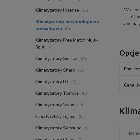
W asort
Klimatyzatory Hisense
(21)
różn
Klimatyzatory przypodłogowo-
automaty
podsufitowe
(5)
Klimatyzatory Free Match Multi-
Split
(6)
Opcje
Klimatyzatory Sinclair
(2)
Pomiesz
Klimatyzatory Sharp
(1)
Klimatyzatory LG
(2)
Cena: (
Klimatyzatory Toshiba
(0)
Klimatyzatory Vivax
(16)
Klim
klimatyzatory Fujitsu
(0)
Klimatyzatory Samsung
(0)
Klimatyzatory Chigo
(0)