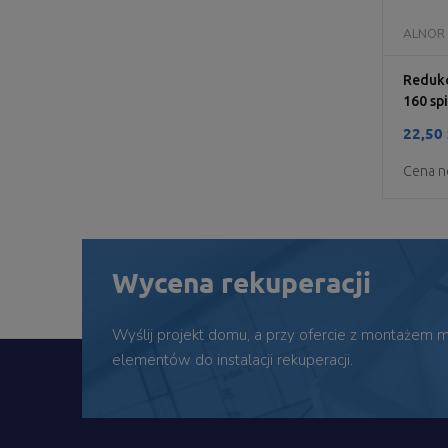
ALNOR
Redukc
160 sp
22,50 
Cena n
Wycena rekuperacji
Wyślij projekt domu, a przy ofercie z montażem
elementów do instalacji rekuperacji.