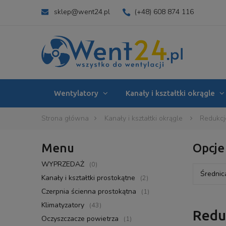
sklep@went24.pl
(+48) 608 874 116
Wentylatory
Kanały i kształtki okrągle
Strona główna
Kanały i kształtki okrągle
Redukcj
Menu
Opcje
WYPRZEDAŻ
(0)
Średnica
Kanały i kształtki prostokątne
(2)
Czerpnia ścienna prostokątna
(1)
Klimatyzatory
(43)
Reduk
Oczyszczacze powietrza
(1)