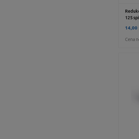
Redukc
125 sp
14,00 
Cena n