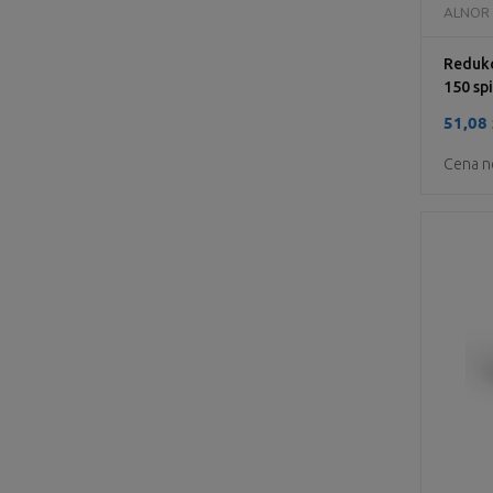
ALNOR
Redukc
150 sp
51,08 
Cena n