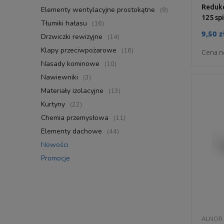
Redukc
Elementy wentylacyjne prostokątne
(9)
125 sp
Tłumiki hałasu
(16)
9,50 z
Drzwiczki rewizyjne
(14)
Klapy przeciwpożarowe
(16)
Cena n
Nasady kominowe
(10)
Nawiewniki
(3)
Materiały izolacyjne
(13)
Kurtyny
(22)
Chemia przemysłowa
(11)
Elementy dachowe
(44)
Nowości
Promocje
ALNOR