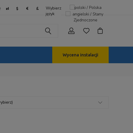
ę
Wybierz
język
Wycena instalacji
ybierz)