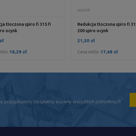
DO KOSZYKA
DO KOSZYKA
ALNOR
ja tłoczona spiro fi 315 fi
Redukcja tłoczona spiro fi 31
iro ocynk
200 spiro ocynk
zł
21,50 zł
18,29 zł
17,48 zł
etto:
Cena netto:
 my przygotujemy bezpłatną wycenę wszystkich potrzebnych