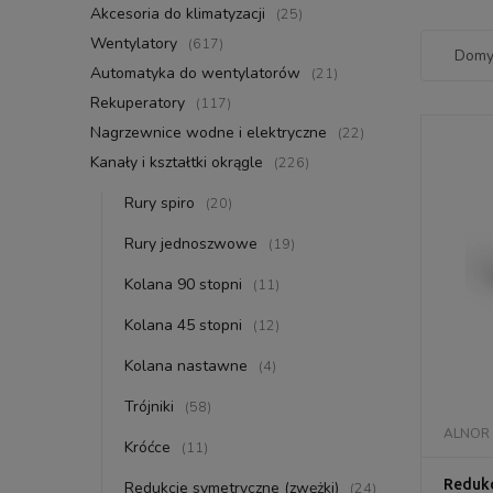
Akcesoria do klimatyzacji
(25)
Wentylatory
(617)
Automatyka do wentylatorów
(21)
Rekuperatory
(117)
Nagrzewnice wodne i elektryczne
(22)
Kanały i kształtki okrągle
(226)
Rury spiro
(20)
Rury jednoszwowe
(19)
Kolana 90 stopni
(11)
Kolana 45 stopni
(12)
Kolana nastawne
(4)
Trójniki
(58)
ALNOR
Króćce
(11)
Redukc
Redukcje symetryczne (zwężki)
(24)