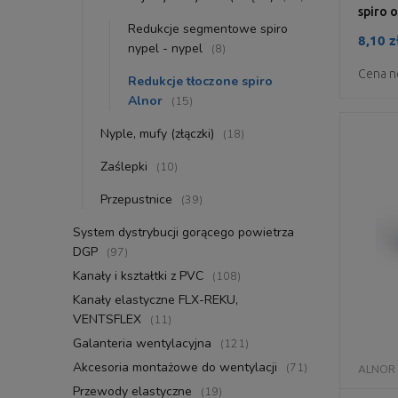
spiro 
Redukcje segmentowe spiro
8,10 z
nypel - nypel
(8)
Cena n
Redukcje tłoczone spiro
Alnor
(15)
Nyple, mufy (złączki)
(18)
Zaślepki
(10)
Przepustnice
(39)
System dystrybucji gorącego powietrza
DGP
(97)
Kanały i kształtki z PVC
(108)
Kanały elastyczne FLX-REKU,
VENTSFLEX
(11)
Galanteria wentylacyjna
(121)
Akcesoria montażowe do wentylacji
(71)
ALNOR
Przewody elastyczne
(19)