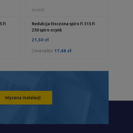
DO KOSZYKA
ALNOR
5 fi
Redukcja tłoczona spiro fi 315 fi
250 spiro ocynk
21,50 zł
17,48 zł
Cena netto:
Wycena instalacji