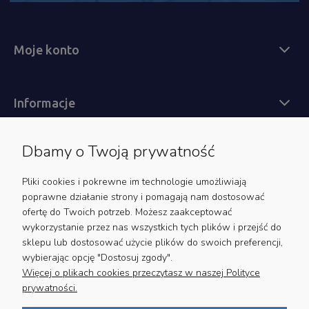
Moje konto
Informacje
Dbamy o Twoją prywatność
Obsługa klienta
Pliki cookies i pokrewne im technologie umożliwiają
poprawne działanie strony i pomagają nam dostosować
ofertę do Twoich potrzeb. Możesz zaakceptować
wykorzystanie przez nas wszystkich tych plików i przejść do
Zapisz się do newslettera
sklepu lub dostosować użycie plików do swoich preferencji,
wybierając opcję "Dostosuj zgody".
Bądź na bieżąco z nowościami i promocjami
Więcej o plikach cookies przeczytasz w naszej Polityce
prywatności.