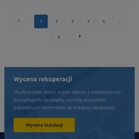
«
1
...
2
3
4
5
»
8
Wycena rekuperacji
Wyślij projekt domu, a przy ofercie z montażem my
przygotujemy bezpłatną wycenę wszystkich
potrzebnych elementów do instalacji rekuperacji.
Wycena instalacji