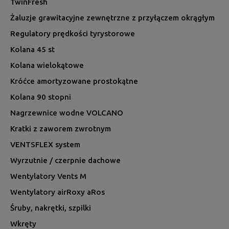
TwinFresh
Żaluzje grawitacyjne zewnętrzne z przyłączem okrągłym
Regulatory prędkości tyrystorowe
Kolana 45 st
Kolana wielokątowe
Króćce amortyzowane prostokątne
Kolana 90 stopni
Nagrzewnice wodne VOLCANO
Kratki z zaworem zwrotnym
VENTSFLEX system
Wyrzutnie / czerpnie dachowe
Wentylatory Vents M
Wentylatory airRoxy aRos
Śruby, nakrętki, szpilki
Wkręty