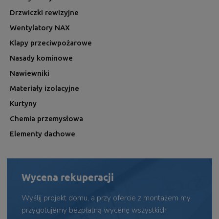
Drzwiczki rewizyjne
Wentylatory NAX
Klapy przeciwpożarowe
Nasady kominowe
Nawiewniki
Materiały izolacyjne
Kurtyny
Chemia przemysłowa
Elementy dachowe
Wycena rekuperacji
Wyślij projekt domu, a przy ofercie z montażem my
przygotujemy bezpłatną wycenę wszystkich