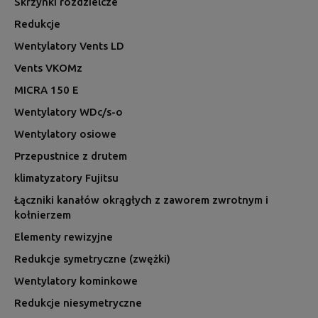
Skrzynki rozdzielcze
Redukcje
Wentylatory Vents LD
Vents VKOMz
MICRA 150 E
Wentylatory WDc/s-o
Wentylatory osiowe
Przepustnice z drutem
klimatyzatory Fujitsu
Łączniki kanałów okrągłych z zaworem zwrotnym i
kołnierzem
Elementy rewizyjne
Redukcje symetryczne (zwężki)
Wentylatory kominkowe
Redukcje niesymetryczne