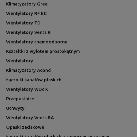
Klimatyzatory Gree
Wentylatory RF EC
Wentylatory TD
Wentylatory Vents R
Wentylatory chemoodporne
Kształtki z wylotem prostokątnym
Wentylatory
Klimatyzatory Acond
Łączniki kanałów płaskich
Wentylatory WDc K
Przepustnice
Uchwyty
Wentylatory Vents RA
Opaski zaciskowe
Łączniki kanałów płaskich z zaworem zwrotnym