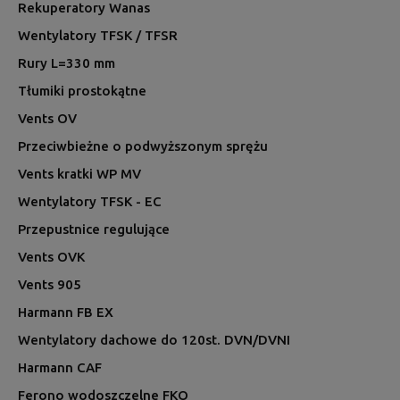
Rekuperatory Wanas
Wentylatory TFSK / TFSR
Rury L=330 mm
Tłumiki prostokątne
Vents OV
Przeciwbieżne o podwyższonym sprężu
Vents kratki WP MV
Wentylatory TFSK - EC
Przepustnice regulujące
Vents OVK
Vents 905
Harmann FB EX
Wentylatory dachowe do 120st. DVN/DVNI
Harmann CAF
Ferono wodoszczelne FKO