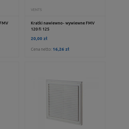
DO KOSZYKA
VENTS
 FMV
Kratki nawiewno- wywiewne FMV
120 fi 125
20,00 zł
16,26 zł
Cena netto: