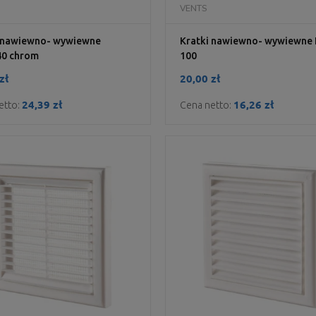
DO KOSZYKA
DO KOSZYKA
VENTS
i nawiewno- wywiewne
Kratki nawiewno- wywiewne
40 chrom
100
zł
20,00 zł
24,39 zł
16,26 zł
etto:
Cena netto: