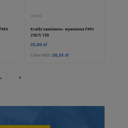
DO KOSZYKA
VENTS
 FMV
Kratki nawiewno- wywiewne FMV
250 fi 150
25,00 zł
20,33 zł
Cena netto:
»
4