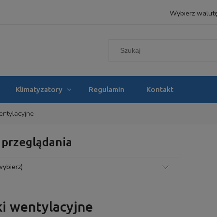
Wybierz walut
Klimatyzatory
Regulamin
Kontakt
entylacyjne
 przeglądania
wybierz)
ki wentylacyjne