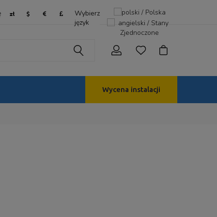
ę
Wybierz
język
Wycena instalacji