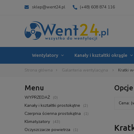
sklep@went24.pl
(+48) 608 874 116
Wentylatory
Kanały i kształtki okrągle
Strona główna
Galanteria wentylacyjna
Kratki w
Menu
Opcje
WYPRZEDAŻ
(0)
Cena: (
Kanały i kształtki prostokątne
(2)
Czerpnia ścienna prostokątna
(1)
Klimatyzatory
(43)
Krat
Oczyszczacze powietrza
(1)