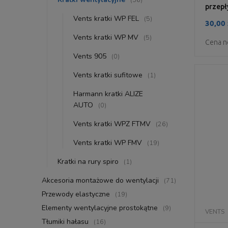
przepł
Vents kratki WP FEL
(5)
30,00 
Vents kratki WP MV
(5)
Cena n
Vents 905
(0)
Vents kratki sufitowe
(1)
Harmann kratki ALIZE
AUTO
(0)
Vents kratki WPZ FTMV
(26)
Vents kratki WP FMV
(19)
Kratki na rury spiro
(1)
Akcesoria montażowe do wentylacji
(71)
Przewody elastyczne
(19)
Elementy wentylacyjne prostokątne
(9)
VENTS
Tłumiki hałasu
(16)