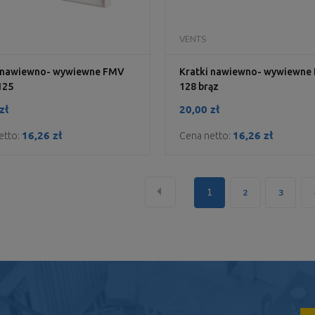
DO KOSZYKA
DO KOSZYKA
VENTS
i nawiewno- wywiewne FMV
Kratki nawiewno- wywiewne
125
128 brąz
zł
20,00 zł
16,26 zł
16,26 zł
etto:
Cena netto:
«
1
2
3