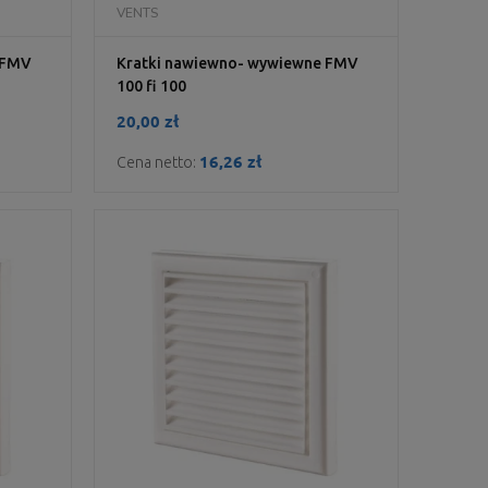
DO KOSZYKA
VENTS
 FMV
Kratki nawiewno- wywiewne FMV
100 fi 100
20,00 zł
16,26 zł
Cena netto: