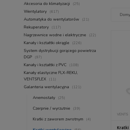
Akcesoria do klimatyzacji
(25)
Wentylatory
(617)
Automatyka do wentylatorów
(21)
Rekuperatory
(117)
Nagrzewnice wodne i elektryczne
(22)
Kanały i kształtki okrągle
(226)
System dystrybucji gorącego powietrza
DGP
(97)
Kanały i kształtki z PVC
(108)
Kanały elastyczne FLX-REKU,
VENTSFLEX
(11)
Galanteria wentylacyjna
(121)
Anemostaty
(25)
Czerpnie / wyrzutnie
(39)
VENTS
Kratki z zaworem zwrotnym
(4)
Kratki
Kratki wentylacyjne
(56)