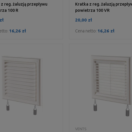
 z reg. żaluzją przepływu
Kratka z reg. żaluzją przepły
rza 100 R
powietrza 100 VR
zł
20,00 zł
16,26 zł
16,26 zł
etto:
Cena netto:
DO KOSZYKA
DO KOSZYKA
VENTS