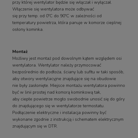
przy której wentylator będzie się włączał i wyłączał.
Włączenie się wentylatora może odbywać
się przy temp. od 0ºC do 90ºC w zależności od
temperatury powietrza, która panuje w komorze cieplnej
osłony kominka.
Montaż
Możliwy jest montaż pod dowolnym kątem względem osi
wentylatora. Wentylator należy przymocować
bezpośrednio do podłoża, ściany lub sufitu w taki sposób,
aby otwory wentylacyjne znajdujące się na obudowie
nie były zasłonięte. Miejsce montażu wentylatora powinno
być w linii prostej nad komorą kominkową tak,
aby ciepłe powietrze mogło swobodnie unosić się do góry
do znajdującego się w wentylatorze termostatu.
Podłączenie elektryczne i instalacja powinny być
wykonane zgodnie z instrukcją i schematem elektrycznym
znajdującym się w DTR.