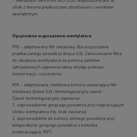
- Wentylator serii KAM EKO DUO wyposażony jest w
silnik z dwoma prędkościami obrotowymi z wirnikiem
zewnętrznym.
Opcjonalne wyposażenie wentylatora
FFK – zdejmowany filtr metalowy dla oczyszczania
przetłaczanego powietrza (klasa G3). Zamocowanie filtra
do obudowy wentylatora za pomocą zamków
zatrzaskowych zapewnia łatwy dostęp podczas
konserwacji i czyszczenia.
KFK – zdejmowana, metalowa komora zawierająca filtr
metalowy (klasa G3) i termoregulacyjny zawór.
Zawór termoregulacyjny zapewnia:
1. odprowadzenie gorącego powietrza przy niepracującym
silniku wentylatora (np. brak zasilania).
2. doprowadzenie do komory zimnego powietrza przy
temperaturze gorącego powietrza z kominka
przekraczającej 90°C.