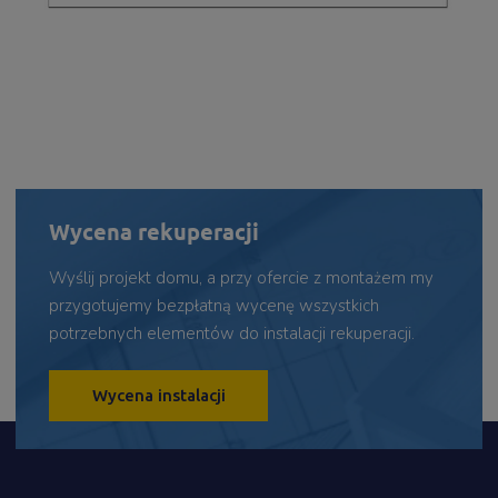
Wycena rekuperacji
Wyślij projekt domu, a przy ofercie z montażem my
przygotujemy bezpłatną wycenę wszystkich
potrzebnych elementów do instalacji rekuperacji.
Wycena instalacji