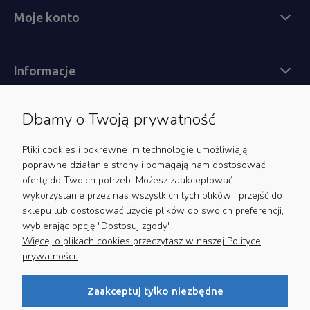
Moje konto
Informacje
Dbamy o Twoją prywatność
Obsługa klienta
Pliki cookies i pokrewne im technologie umożliwiają
poprawne działanie strony i pomagają nam dostosować
ofertę do Twoich potrzeb. Możesz zaakceptować
wykorzystanie przez nas wszystkich tych plików i przejść do
Zapisz się do newslettera
sklepu lub dostosować użycie plików do swoich preferencji,
wybierając opcję "Dostosuj zgody".
Bądź na bieżąco z nowościami i promocjami
Więcej o plikach cookies przeczytasz w naszej Polityce
prywatności.
Zaakceptuj tylko niezbędne
Twoje dane będą przetwarzane zgodnie z naszą
polityką
prywatności