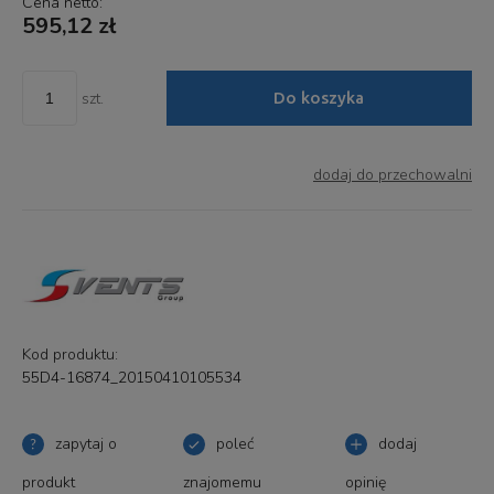
Cena netto:
595,12 zł
Do koszyka
szt.
dodaj do przechowalni
Kod produktu:
55D4-16874_20150410105534
zapytaj o
poleć
dodaj
produkt
znajomemu
opinię