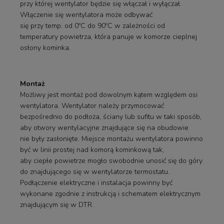
przy której wentylator będzie się włączał i wyłączał.
Włączenie się wentylatora może odbywać
się przy temp. od 0ºC do 90ºC w zależności od
temperatury powietrza, która panuje w komorze cieplnej
osłony kominka.
Montaż
Możliwy jest montaż pod dowolnym kątem względem osi
wentylatora. Wentylator należy przymocować
bezpośrednio do podłoża, ściany lub sufitu w taki sposób,
aby otwory wentylacyjne znajdujące się na obudowie
nie były zasłonięte. Miejsce montażu wentylatora powinno
być w linii prostej nad komorą kominkową tak,
aby ciepłe powietrze mogło swobodnie unosić się do góry
do znajdującego się w wentylatorze termostatu.
Podłączenie elektryczne i instalacja powinny być
wykonane zgodnie z instrukcją i schematem elektrycznym
znajdującym się w DTR.