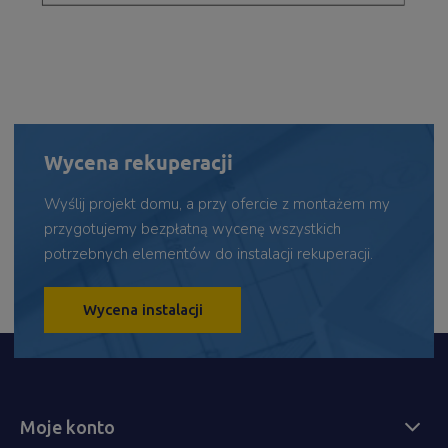
Wycena rekuperacji
Wyślij projekt domu, a przy ofercie z montażem my
przygotujemy bezpłatną wycenę wszystkich
potrzebnych elementów do instalacji rekuperacji.
Wycena instalacji
Moje konto