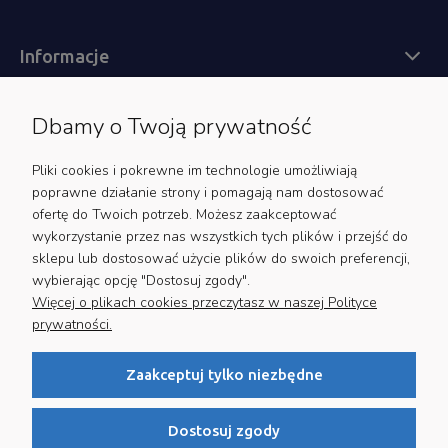
Informacje
Dbamy o Twoją prywatność
Obsługa klienta
Pliki cookies i pokrewne im technologie umożliwiają
poprawne działanie strony i pomagają nam dostosować
ofertę do Twoich potrzeb. Możesz zaakceptować
wykorzystanie przez nas wszystkich tych plików i przejść do
Zapisz się do newslettera
sklepu lub dostosować użycie plików do swoich preferencji,
wybierając opcję "Dostosuj zgody".
Bądź na bieżąco z nowościami i promocjami
Więcej o plikach cookies przeczytasz w naszej Polityce
prywatności.
Zaakceptuj tylko niezbędne
Twoje dane będą przetwarzane zgodnie z naszą
polityką
prywatności
Dostosuj zgody