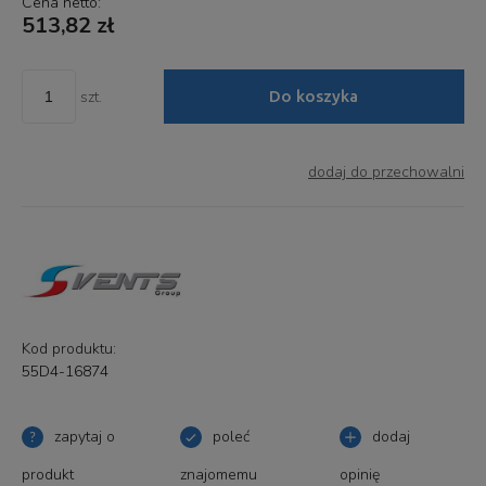
Cena netto:
513,82 zł
Do koszyka
szt.
dodaj do przechowalni
Kod produktu:
55D4-16874
zapytaj o
poleć
dodaj
produkt
znajomemu
opinię