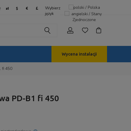
ę
Wybierz
język
Wycena instalacji
fi 450
wa PD-B1 fi 450