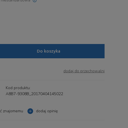
a niestandardowa
ualnych kosztów
Do koszyka
dodaj do przechowalni
Kod produktu:
A8B7-9308B_20170404145022
eć znajomemu
dodaj opinię