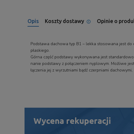
Opis
Koszty dostawy
Opinie o produ
Cena nie zawiera ewe
płatności
Podstawa dachowa typ B1 – lekka stosowana jest do o
płaskiego.
Górna część podstawy wykonywana jest standardowoz
nanie podstawy z połączeniem nyplowym. Możliwe jest
łączenia jej z wyrzutniami bądź czerpniami dachowymi
Wycena rekuperacji