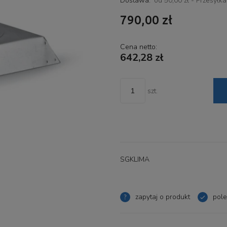
Dostawa:
od 50,00 zł
- Przesyłk
790,00 zł
Cena nie zawiera ewent
płatności
Cena netto:
642,28 zł
szt.
SGKLIMA
zapytaj o produkt
pol